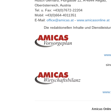
Husch Gerhard, Flurgasse 12, A-4844 Regau,
Oberösterreich, Austria
Tel. u. Fax: +43(0)7672-22204
Mobil: +43(0)664-4011351
E-Mail:
office@amicas.at
-
www.amicasonline.at
Die redaktionellen Inhalte und Dienstleistu
www.
sin
www.w
Amicas Online