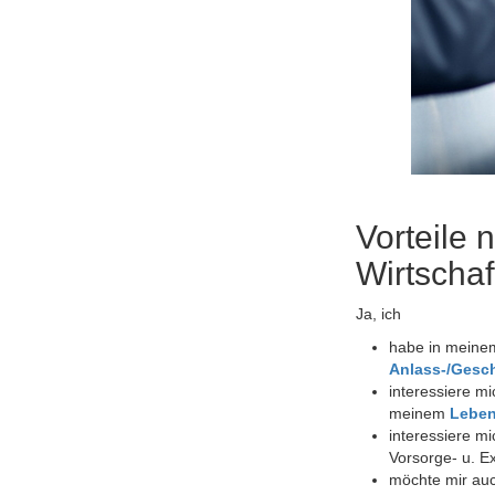
Vorteile 
Wirtscha
Ja, ich
habe in meinem
Anlass-/Gesch
interessiere mi
meinem
Lebe
interessiere mi
Vorsorge- u. E
möchte mir au