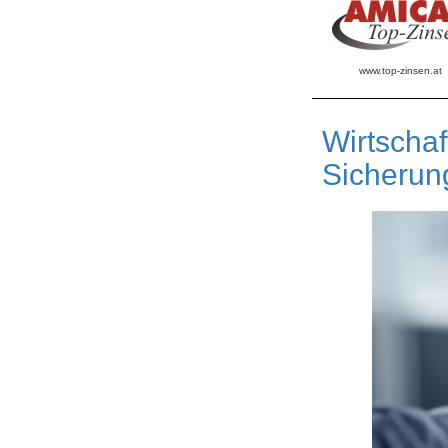
www.top-zinsen.at
Wirtschaf
Sicherun