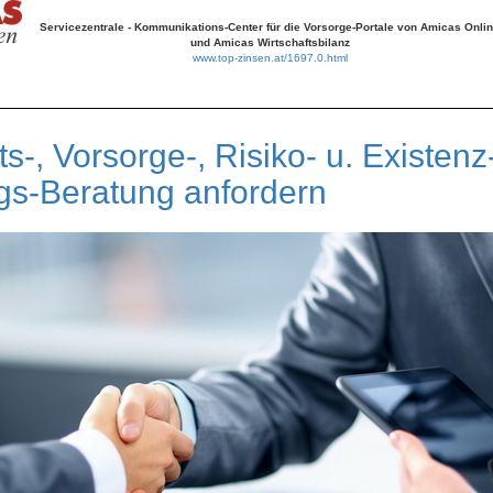
Servicezentrale - Kommunikations-Center für die Vorsorge-Portale von Amicas Onli
und Amicas Wirtschaftsbilanz
www.top-zinsen.at/1697.0.html
ts-, Vorsorge-, Risiko- u. Existenz
gs-Beratung anfordern